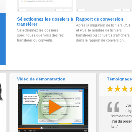
Sélectionnez les dossiers à
Rapport de conversion
transférer
Après la migration de fichiers OST
Sélectionnez les dossiers
et PST, le nombre de fichiers
spécifiques que vous désirez
transférés ou convertis s’affichera
transférer ou convertir.
dans le rapport de conversion.
Vidéo de démonstration
Témoignages
J’ai
mig
formidableme
J’ai dû pose
la..."