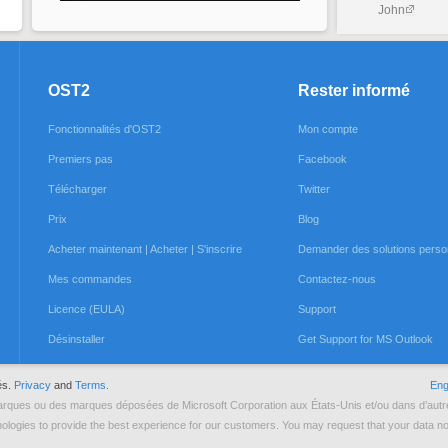
John
OST2
Rester informé
Fonctionnalités d'OST2
Mon compte
Premiers pas
Facebook
Télécharger
Twitter
Prix
Blog
Acheter maintenant | Acheter | S'inscrire
Demander des solutions perso
Mes commandes
Contactez-nous
Licence (EULA)
Support
Désinstaller
Get Support for MS Outlook
és.
Privacy
and
Terms.
Eng
 marques ou des marques déposées de Microsoft Corporation aux États-Unis et/ou dans d’autr
ologies to provide the best experience for our customers. You may request that your data not