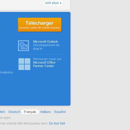
voir plus
Aucune carte de crédit requise
Microsoft Outlook
Développement de
plug-in
Retrouvez-nous sur
Microsoft Office
Partner Center
nnalisées
lish
Deutsch
Français
Italliano
Español
es pays.
 be shared with third parties here:
Do Not Sell