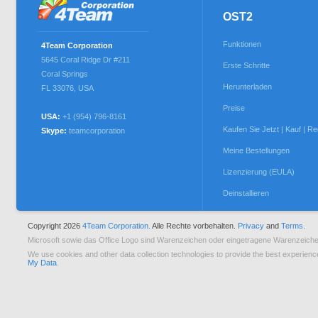
OST2
Funktionen
4Team Corporation
5645 Coral Ridge Dr #211
Erste Schritte
Coral Springs
Herunterladen
FL 33076
,
USA
Preise
USA:
+1 (954) 796-8161
Kaufen Sie Jetzt | Kauf | Re
Skype:
teamcorporation
Meine Bestellungen
Lizenzierung (EULA)
Deinstallieren
Copyright 2026
4Team Corporation.
Alle Rechte vorbehalten.
Privacy
and
Terms.
Microsoft sowie das Office Logo sind Warenzeichen oder eingetragene Warenzeiche
We use cookies and other data collection technologies to provide the best experienc
My Data
.