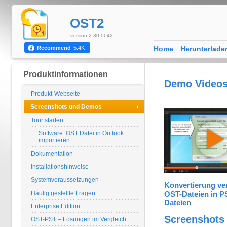
OST2
version 2.30.0042
Home
Herunterlade
Recommend
5.4K
Produktinformationen
Demo Video
Produkt-Webseite
Screenshots und Demos
Tour starten
Software: OST Datei in Outlook
importieren
Dokumentation
Installationshinweise
Systemvoraussetzungen
Konvertierung ve
Häufig gestellte Fragen
OST-Dateien in P
Dateien
Enterprise Edition
Screenshots
OST-PST – Lösungen im Vergleich