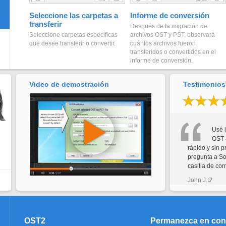
Seleccione las carpetas a
Informe de conversión
transferir
Después de la migración de
Seleccione carpetas específicas
archivos OST y PST, observará
que desee transferir o convertir.
cuántos archivos fueron
transferidos o convertidos en el
informe de conversión.
Video de demostración
Testimonios 
Usé l
OST 
rápido y sin 
pregunta a So
casilla de corr
John J.
OST2
Permanezca en con