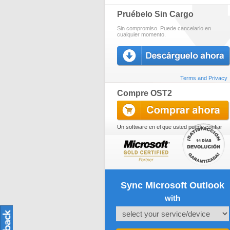
Pruébelo Sin Cargo
Sin compromiso. Puede cancelarlo en
cualquier momento.
Terms and Privacy
Compre OST2
Un software en el que usted puede confiar
Sync Microsoft Outlook
with