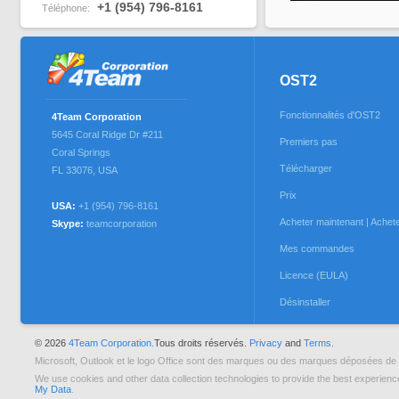
+1 (954) 796-8161
Téléphone:
OST2
Fonctionnalités d'OST2
4Team Corporation
5645 Coral Ridge Dr #211
Premiers pas
Coral Springs
Télécharger
FL 33076
,
USA
Prix
USA:
+1 (954) 796-8161
Acheter maintenant | Acheter
Skype:
teamcorporation
Mes commandes
Licence (EULA)
Désinstaller
© 2026
4Team Corporation.
Tous droits réservés.
Privacy
and
Terms.
Microsoft, Outlook et le logo Office sont des marques ou des marques déposées de 
We use cookies and other data collection technologies to provide the best experienc
My Data
.