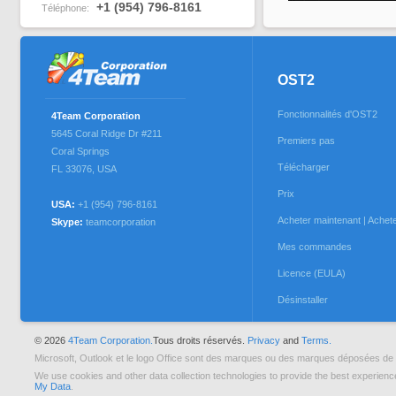
+1 (954) 796-8161
Téléphone:
OST2
Fonctionnalités d'OST2
4Team Corporation
5645 Coral Ridge Dr #211
Premiers pas
Coral Springs
Télécharger
FL 33076
,
USA
Prix
USA:
+1 (954) 796-8161
Acheter maintenant | Acheter
Skype:
teamcorporation
Mes commandes
Licence (EULA)
Désinstaller
© 2026
4Team Corporation.
Tous droits réservés.
Privacy
and
Terms.
Microsoft, Outlook et le logo Office sont des marques ou des marques déposées de 
We use cookies and other data collection technologies to provide the best experienc
My Data
.