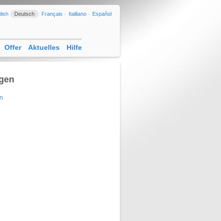
lish
Deutsch
Français
Italliano
Español
Offer
Aktuelles
Hilfe
gen
en