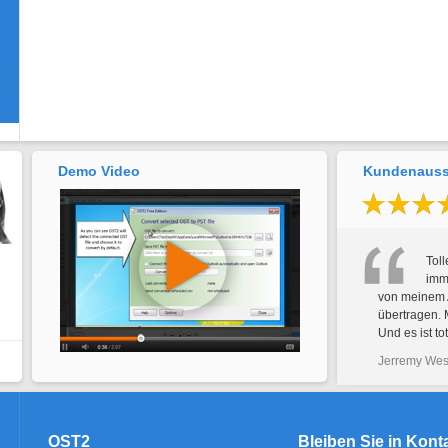
Demo Video
Kundenaus
Toll
imm
von meinem 
übertragen. 
Und es ist tota
Jerremy Wes
OST2
Bleiben Sie in Kont