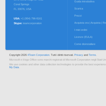
Guida introduttiva
Coral Springs
Scarica
FL 33076
,
USA
Prezzi
USA:
+1 (954) 796-8161
Acquista ora | Acquista | Reg
Skype:
teamcorporation
I miei ordini
Licenze (EULA)
Come disinstallare
Copyright 2026
4Team Corporation.
Tutti i diritti riservati.
Privacy
and
Terms.
Microsoft e il logo Office sono marchi registrati di Microsoft Corporation negli Stati Uniti
We use cookies and other data collection technologies to provide the best experienc
My Data
.