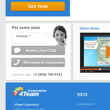
See how
Per avere aiuto
Video demo
Domande ?
+1 (954) 796-8161
Telefono in USA:
OST2
Caratteristiche
4Team Corporation
5645 Coral Ridge Dr #211