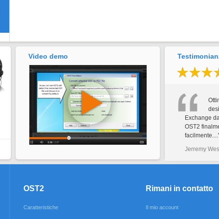
Video demo
Testimonianz
Ott
desi
Exchange dal
OST2 finalmen
facilmente....
Jerremy Wes
OST2
Rimani in contatto
Caratteristiche
Il mio account