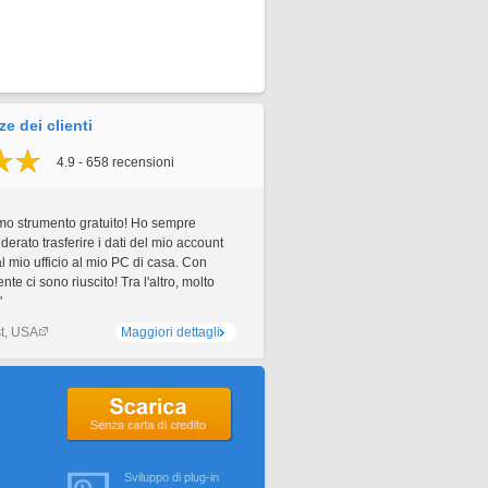
e dei clienti
4.9 - 658 recensioni
imo strumento gratuito! Ho sempre
derato trasferire i dati del mio account
 mio ufficio al mio PC di casa. Con
te ci sono riuscito! Tra l'altro, molto
"
t, USA
Maggiori dettagli
Senza carta di credito
Sviluppo di plug-in