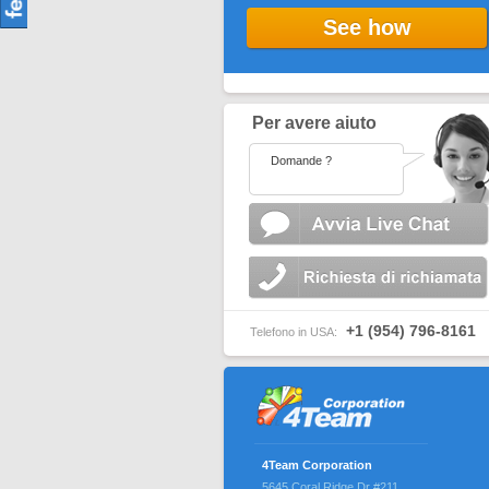
See how
Per avere aiuto
Domande ?
+1 (954) 796-8161
Telefono in USA:
4Team Corporation
5645 Coral Ridge Dr #211