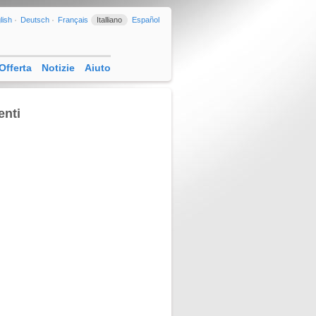
lish
Deutsch
Français
Italliano
Español
Offerta
Notizie
Aiuto
enti